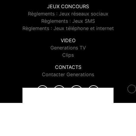
JEUX CONCOURS
Règlements : Jeux réseaux sociaux
Règlements : Jeux SMS
Règlements : Jeux téléphone et internet
VIDEO
Generations TV
Clips
CONTACTS
Contacter Generations
© 2026 Generations Tous droits réservés.
Signaler un contenu
-
Mentions légales
-
Politique de cookies
-
Contact