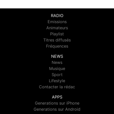
RADIO
Emissions
Animateurs
Playlist
Titres diffusés
Fréquences
NEWS
News
Musique
Sport
Lifestyle
Contacter la rédac
APPS
Generations sur iPhone
Generations sur Android