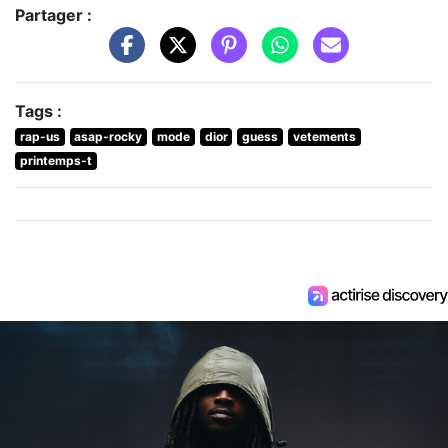
Partager :
Tags :
rap-us
asap-rocky
mode
dior
guess
vetements
printemps-t