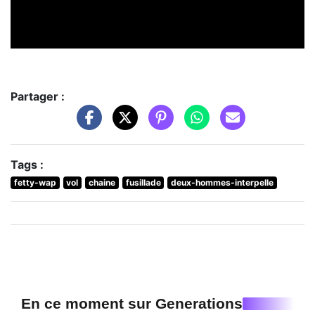
Partager :
Tags :
fetty-wap
vol
chaine
fusillade
deux-hommes-interpelle
En ce moment sur Generations