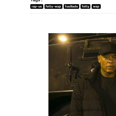
rap-us
fetty-wap
fusillade
fetty
wap