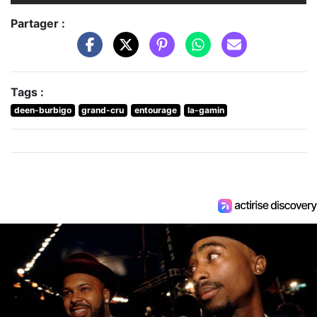
Partager :
Tags :
deen-burbigo
grand-cru
entourage
la-gamin