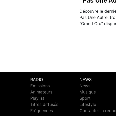
''Pas Une Aut
Découvre le dernie
Pas Une Autre, tro
"Grand Cru" dispon
RADIO
NEWS
Emissions
News
Animateurs
Musique
Playlist
Sport
Titres diffusés
Lifestyle
Fréquences
Contacter la réda