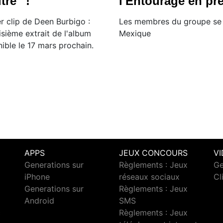
re'' !
l'Entourage en pr
r clip de Deen Burbigo :
Les membres du groupe se 
isième extrait de l'album
Mexique
ible le 17 mars prochain.
APPS
JEUX CONCOURS
V
Generations sur
Règlements : Jeux
Ge
iPhone
réseaux sociaux
Cl
Generations sur
Règlements : Jeux
Android
SMS
c
Règlements : Jeux