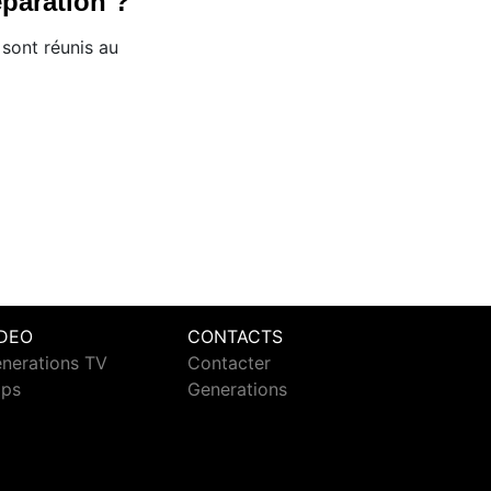
éparation ?
sont réunis au
IDEO
CONTACTS
nerations TV
Contacter
ips
Generations