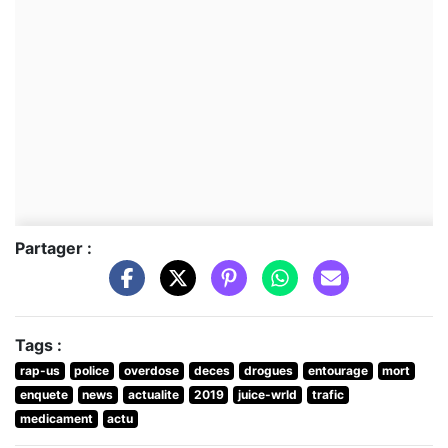
Partager :
Tags :
rap-us
police
overdose
deces
drogues
entourage
mort
enquete
news
actualite
2019
juice-wrld
trafic
medicament
actu