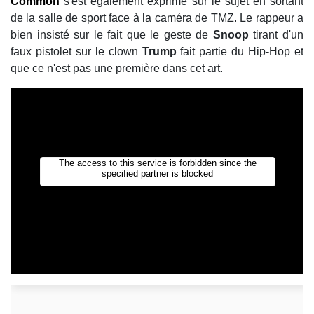
Common
s'est également exprimé sur le sujet en sortant
de la salle de sport face à la caméra de TMZ. Le rappeur a
bien insisté sur le fait que le geste de
Snoop
tirant d'un
faux pistolet sur le clown
Trump
fait partie du Hip-Hop et
que ce n'est pas une première dans cet art.