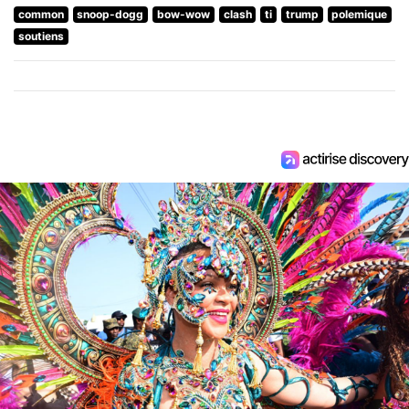
common
snoop-dogg
bow-wow
clash
ti
trump
polemique
soutiens