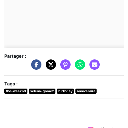
Partager :
Tags :
the-weeknd
selena-gomez
birthday
anniveraire