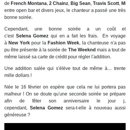
de
French Montana
,
2 Chainz
,
Big Sean
,
Travis Scott
,
Mig
entre open bar et divers jeux, le chanteur a passé une très
bonne soirée.
Cependant, une bonne soirée a un coût et
c'est
Selena Gomez
qui en a fait les frais. En voyage
à
New York
pour la
Fashion Week
, la chanteuse n'a pas
pu être présente à la soirée de
The Weeknd
mais a tout de
même laissé sa carte de crédit pour régler l'addition.
Une addition salée qui s'élève tout de même à… trente
mille dollars !
Née le 16 février on espère que cela ne lui portera pas
malheur ! On se doute qu'une seconde soirée se prépare
afin de fêter son anniversaire le jour j,
cependant,
Selena Gomez
sera-t-elle à nouveau aussi
généreuse ?