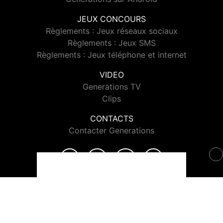
JEUX CONCOURS
Règlements : Jeux réseaux sociaux
Règlements : Jeux SMS
Règlements : Jeux téléphone et internet
VIDEO
Generations TV
Clips
CONTACTS
Contacter Generations
© 2026 Generations Tous droits réservés.
Signaler un contenu
-
Mentions légales
-
Politique de cookies
-
Contact