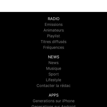
RADIO
Emissions
Animateurs
Playlist
Titres diffusés
Fréquences
NEWS
News
Musique
Sport
Lifestyle
Contacter la rédac
APPS
Generations sur iPhone
Generations sur Android