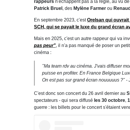
rappeurs
n'échappent pas à la règle, au vu de 
Patrick Bruel
, des
Mylène Farmer
ou
Renau
En septembre 2023, c'est
Orelsan
qui ouvrait 
SCH
, qui se payait le luxe du grand écran a
Mais en 2025, c'est un autre rappeur qui va inv
pas peur"
, il n'a pas manqué de poser un pet
cinéma :
"
Ma team rdv au cinéma. J'vais diffuser m
puisse en profiter. En France Belgique Luxe
On est pas sur grand écran nouuuuus ?
" - 
C'est donc son concert du 26 avril dernier au
S
spectateurs - qui sera diffusé
les 30 octobre
,
1
guerre : les billets pour le concert s'étaient 