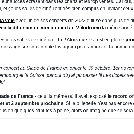
leur succès écrasant dans les charts et les top ventes. Car oui,
d
, et ça les salles de ciné l'ont très bien compris en invitant ce
la voie
avec un de ses concerts de 2022 diffusé dans plus de 40
vec la diffusion de
son concert au Vélodrome
la même anné
estir les salles de cinéma :
Jul
! Alors que le J est en pleine
pro
it message sur son compte Instagram pour annoncer la bonne nouv
on concert au Stade de France en entier le 30 octobre, 1er nov
mbourg et la Suisse, partout où j'ai pu passer !!! Les tickets s
Jul
tade de France
- celui là même où il avait explosé
le record o
er et 2 septembre prochains
. Si la billetterie n'est pas encor
vendus en quelques minutes à peine, alors on imagine que ce sera