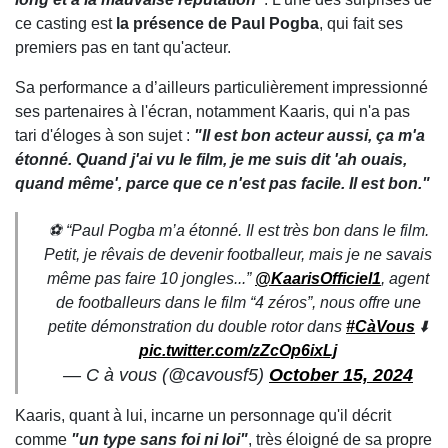
ce casting est
la présence de Paul Pogba
, qui fait ses
premiers pas en tant qu'acteur.
Sa performance a d’ailleurs particulièrement impressionné
ses partenaires à l'écran, notamment Kaaris, qui n'a pas
tari d'éloges à son sujet :
"Il est bon acteur aussi, ça m'a
étonné. Quand j'ai vu le film, je me suis dit 'ah ouais,
quand même', parce que ce n'est pas facile. Il est bon."
⚽️ “Paul Pogba m’a étonné. Il est très bon dans le film.
Petit, je rêvais de devenir footballeur, mais je ne savais
même pas faire 10 jongles...”
@KaarisOfficiel1
, agent
de footballeurs dans le film “4 zéros”, nous offre une
petite démonstration du double rotor dans
#CàVous
⬇️
pic.twitter.com/zZcOp6ixLj
— C à vous (@cavousf5)
October 15, 2024
Kaaris, quant à lui, incarne un personnage qu'il décrit
comme
"un type sans foi ni loi"
, très éloigné de sa propre