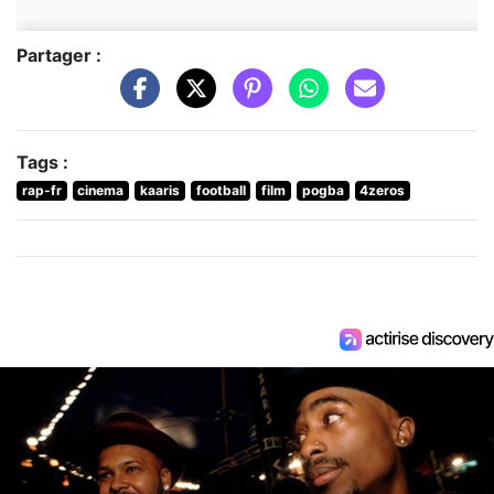
Partager :
Tags :
rap-fr
cinema
kaaris
football
film
pogba
4zeros