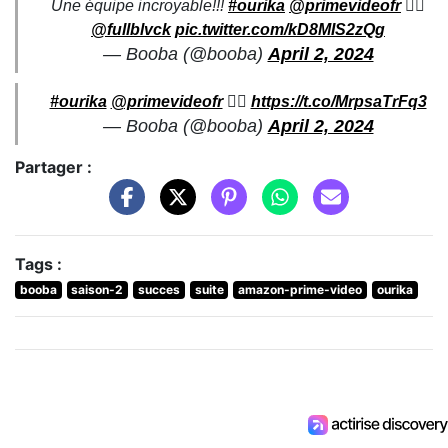
Une équipe incroyable!!!
#ourika
@primevideofr
🏴‍☠️
@fullblvck
pic.twitter.com/kD8MIS2zQg
— Booba (@booba)
April 2, 2024
#ourika
@primevideofr
🏴‍☠️
https://t.co/MrpsaTrFq3
— Booba (@booba)
April 2, 2024
Partager :
Tags :
booba
saison-2
succes
suite
amazon-prime-video
ourika