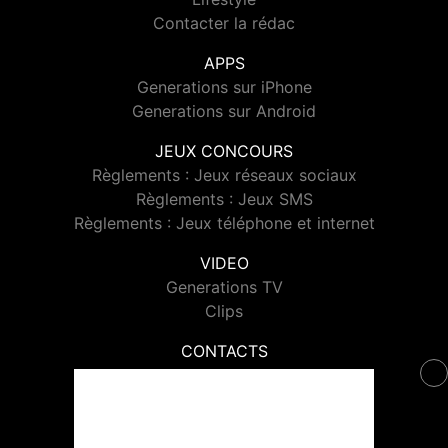
Contacter la rédac
APPS
Generations sur iPhone
Generations sur Android
JEUX CONCOURS
Règlements : Jeux réseaux sociaux
Règlements : Jeux SMS
Règlements : Jeux téléphone et internet
VIDEO
Generations TV
Clips
CONTACTS
Contacter Generations