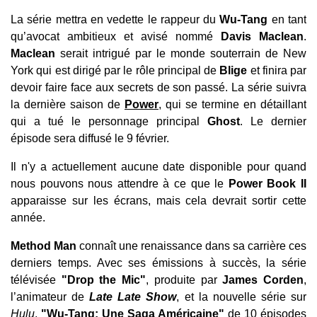
La série mettra en vedette le rappeur du
Wu-Tang
en tant
qu’avocat ambitieux et avisé nommé
Davis Maclean
.
Maclean
serait intrigué par le monde souterrain de New
York qui est dirigé par le rôle principal de
Blige
et finira par
devoir faire face aux secrets de son passé.
La série suivra
la dernière saison de
Power
, qui se termine en détaillant
qui a tué le personnage principal
Ghost
. Le dernier
épisode sera diffusé le 9 février.
Il n'y a actuellement aucune date disponible pour quand
nous pouvons nous attendre à ce que le
Power Book II
apparaisse sur les écrans, mais cela devrait sortir cette
année.
Method Man
connaît une renaissance dans sa carrière ces
derniers temps. Avec ses émissions à succès, la série
télévisée
"Drop the Mic"
, produite par
James Corden
,
l’animateur de
Late Late Show
, et la nouvelle série sur
Hulu
,
"Wu-Tang: Une Saga Américaine"
de 10 épisodes