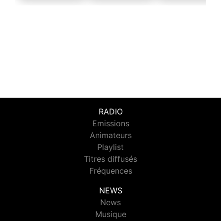
RADIO
Emissions
Animateurs
Playlist
Titres diffusés
Fréquences
NEWS
News
Musique