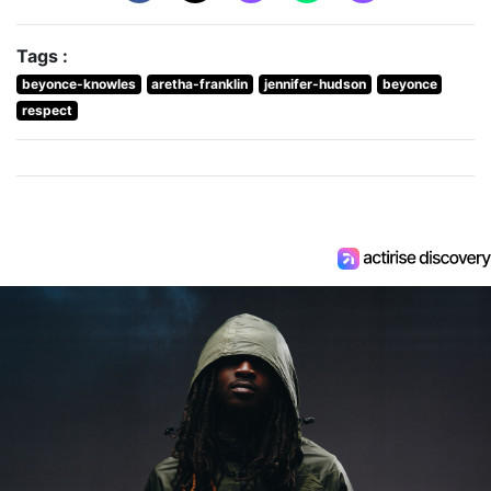
Tags :
beyonce-knowles
aretha-franklin
jennifer-hudson
beyonce
respect