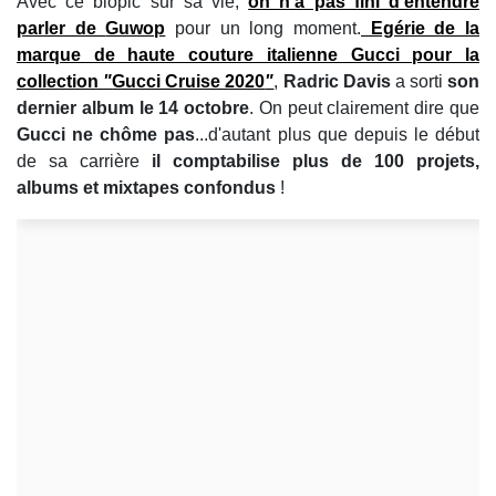
Avec ce biopic sur sa vie,
on n'a pas fini d'entendre
parler de
Guwop
pour un long moment.
Egérie de la
marque de haute couture italienne Gucci pour la
collection
"
Gucci Cruise 2020
"
,
Radric Davis
a sorti
son
dernier album le 14 octobre
. On peut clairement dire que
Gucci ne chôme pas
...d'autant plus que depuis le début
de sa carrière
il comptabilise plus de 100 projets,
albums et mixtapes confondus
!