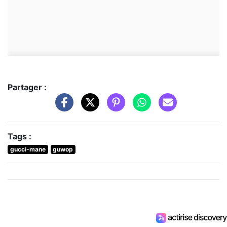
Partager :
Tags :
gucci-mane
guwop