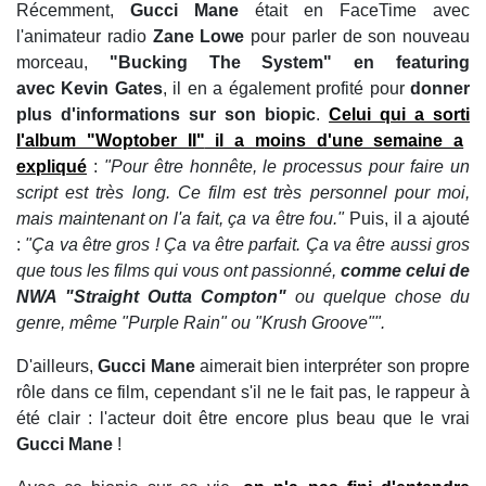
Récemment,
Gucci Mane
était en FaceTime avec
l'animateur radio
Zane Lowe
pour parler de son nouveau
morceau,
"Bucking The System" en featuring
avec Kevin Gates
, il en a également profité pour
donner
plus d'informations sur son biopic
.
Celui qui a sorti
l'album "Woptober II"
il a moins d'une semaine a
expliqué
:
"Pour être honnête, le processus pour faire un
script est très long. Ce film est très personnel pour moi,
mais maintenant on l'a fait, ça va être fou."
Puis, il a ajouté
:
"Ça va être gros ! Ça va être parfait. Ça va être aussi gros
que tous les films qui vous ont passionné,
comme celui de
NWA "Straight Outta Compton"
ou quelque chose du
genre, même "Purple Rain" ou "Krush Groove"".
D'ailleurs,
Gucci Mane
aimerait bien interpréter son propre
rôle dans ce film, cependant s'il ne le fait pas, le rappeur à
été clair : l'acteur doit être encore plus beau que le vrai
Gucci Mane
!