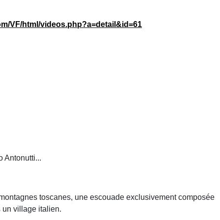
.com/VF/html/videos.php?a=detail&id=61
Antonutti...
s montagnes toscanes, une escouade exclusivement composée
un village italien.