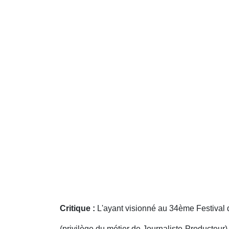
Critique :
L'ayant visionné au 34ème Festival
(privilège du métier de Journaliste-Producteur) j