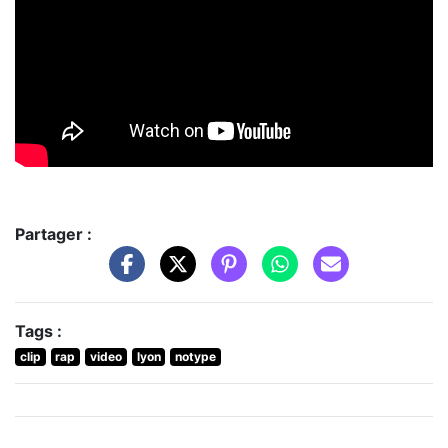
Partager :
Tags :
clip
rap
video
lyon
notype