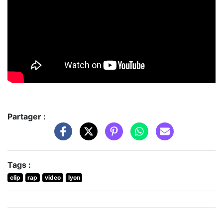
Partager :
Tags :
clip
rap
video
lyon