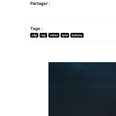
Partager :
Tags :
clip
rap
video
lyon
kalsina