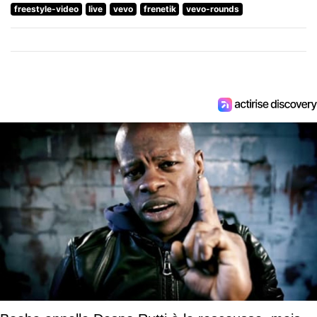
freestyle-video
live
vevo
frenetik
vevo-rounds