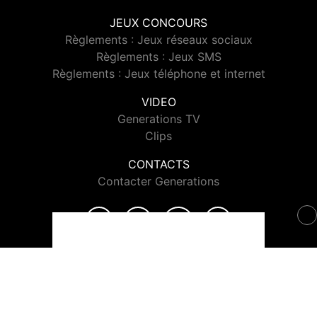
JEUX CONCOURS
Règlements : Jeux réseaux sociaux
Règlements : Jeux SMS
Règlements : Jeux téléphone et internet
VIDEO
Generations TV
Clips
CONTACTS
Contacter Generations
© 2026 Generations Tous droits réservés.
Signaler un contenu
-
Mentions légales
-
Politique de cookies
-
Contact