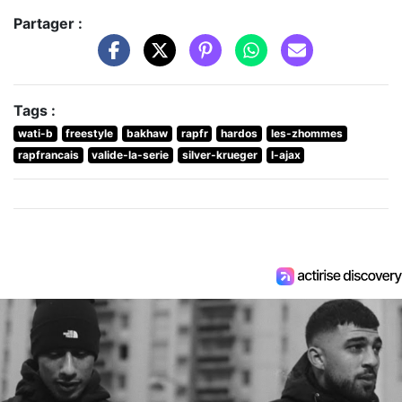
Partager :
Tags :
wati-b
freestyle
bakhaw
rapfr
hardos
les-zhommes
rapfrancais
valide-la-serie
silver-krueger
l-ajax