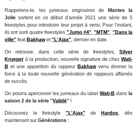
Rappelons-le, les jumeaux originaires de
Mantes la
Jolie
sortent en ce début d'année 2021 une série de 5
freestyles pour introduire leur projet à venir. Pour l'instant,
ils ont sorti quatre freestyles
"Jumo #4"
,
"MTM"
,
"Dans la
ville"
feat
Bakhaw
et
"L'Ajax"
, dernier en date.
On retrouve, dans cette série de freestyles,
Silver
Krueger
à la production, nouvelle signature de chez
Wati-
B
et une apparition du rappeur
Bakhaw
venu donner la
force à la toute nouvelle génération de rappeurs affamés
de succès.
On pourra apercevoir les jumeaux du label
Wati-B
dans
la
saison 2 de la série "
Validé
"
!
Découvrez le freestyle
"L'Ajax"
de
Hardos
, dès
maintenant sur
Générations
: