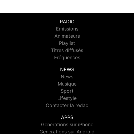
RADIO
Emissions
Animateurs
Playlist
Titres diffusés
Fréquences
NEWS
News
Musique
Sport
Lifestyle
Contacter la rédac
APPS
Generations sur iPhone
Generations sur Android