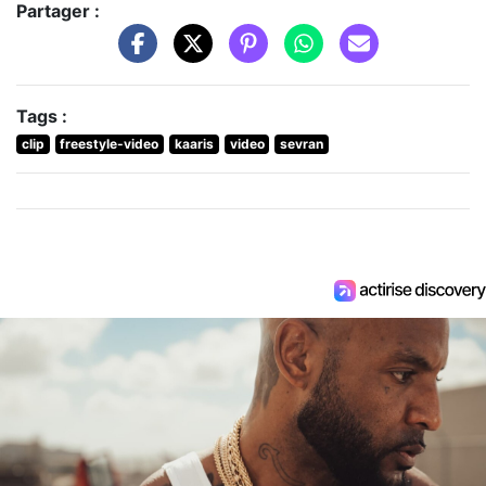
Partager :
Tags :
clip
freestyle-video
kaaris
video
sevran