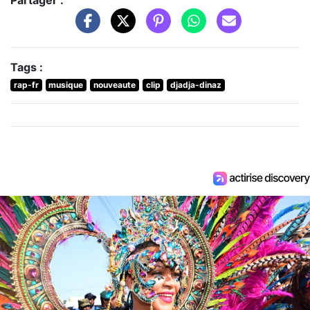
Partager :
Tags :
rap-fr
musique
nouveaute
clip
djadja-dinaz