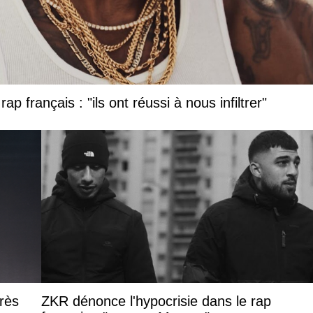
ap français : "ils ont réussi à nous infiltrer"
rès
ZKR dénonce l'hypocrisie dans le rap