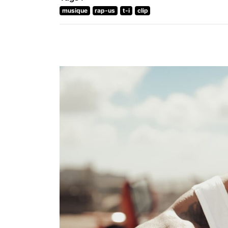
musique
rap-us
t-i
clip