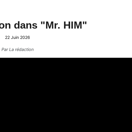
tron dans "Mr. HIM"
22 Juin 2026
Par
La rédaction