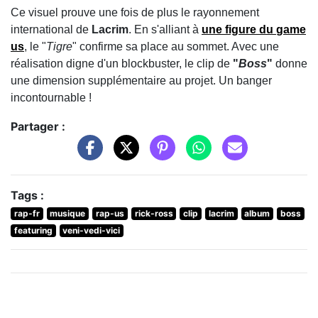
Ce visuel prouve une fois de plus le rayonnement
international de
Lacrim
. En s'alliant à
une figure du
game
us
, le "
Tigre
" confirme sa place au sommet. Avec une
réalisation digne d'un blockbuster, le clip de
"
Boss
"
donne
une dimension supplémentaire au projet. Un banger
incontournable !
Partager :
Tags :
rap-fr
musique
rap-us
rick-ross
clip
lacrim
album
boss
featuring
veni-vedi-vici