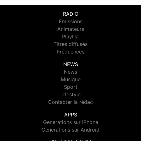
RADIO
Emissions
Animateurs
Playlist
Titres diffusés
Fréquences
NEWS
News
Musique
Sport
Lifestyle
Contacter la rédac
APPS
Generations sur iPhone
Generations sur Android