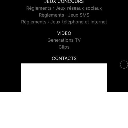
JEUX CONCOURS
Règlements : Jeux réseaux sociaux
Règlements : Jeux SMS
Règlements : Jeux téléphone et internet
VIDEO
Generations TV
Clips
CONTACTS
Contacter Generations
© 2026 Generations Tous droits réservés.
Signaler un contenu
-
Mentions légales
-
Politique de cookies
-
Contact