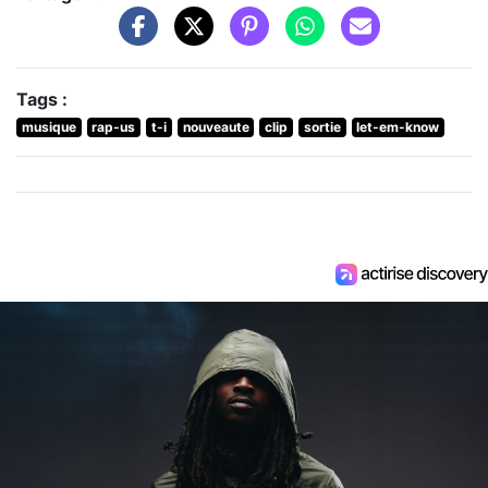
Tags :
musique
rap-us
t-i
nouveaute
clip
sortie
let-em-know