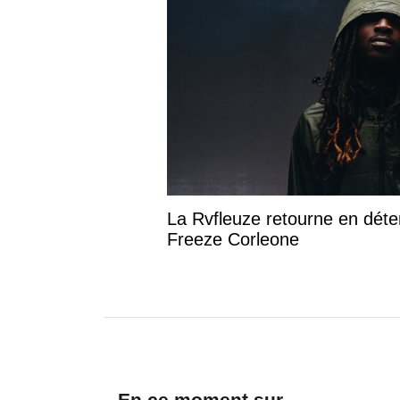
La Rvfleuze retourne en déte
Freeze Corleone
En ce moment sur