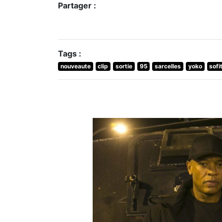
Partager :
Tags :
nouveaute
clip
sortie
95
sarcelles
yoko
sofi