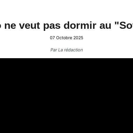
 ne veut pas dormir au "Sof
07 Octobre 2025
Par
La rédaction