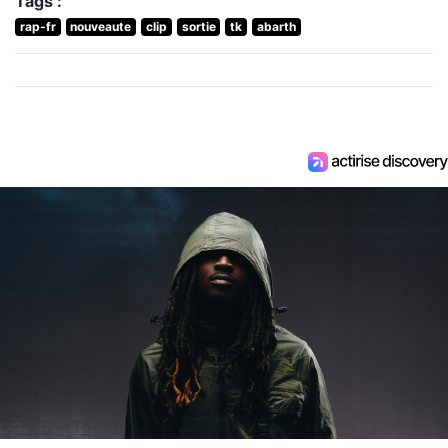
Tags :
rap-fr
nouveaute
clip
sortie
tk
abarth