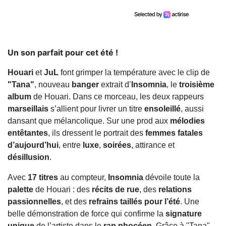
Un son parfait pour cet été !
Houari
et
JuL
font grimper la température avec le clip de
"Tana"
, nouveau
banger
extrait d’
Insomnia
, le
troisième
album
de Houari. Dans ce morceau, les deux rappeurs
marseillais
s’allient pour livrer un titre
ensoleillé
, aussi
dansant que mélancolique. Sur une prod aux
mélodies
entêtantes
, ils dressent le portrait des
femmes fatales
d’aujourd’hui
, entre
luxe
,
soirées
, attirance et
désillusion
.
Avec
17 titres
au compteur,
Insomnia
dévoile toute la
palette
de Houari : des
récits de rue
, des
relations
passionnelles
, et des
refrains taillés pour l’été
. Une
belle démonstration de force qui confirme la
signature
unique
de l’artiste dans le
rap phocéen
. Grâce à "Tana",