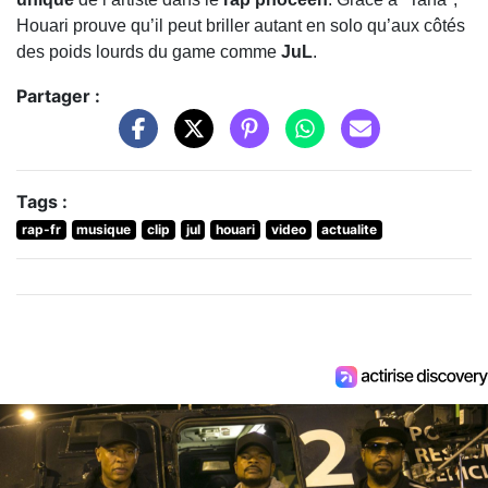
Houari prouve qu’il peut briller autant en solo qu’aux côtés
des poids lourds du game comme
JuL
.
Partager :
Tags :
rap-fr
musique
clip
jul
houari
video
actualite