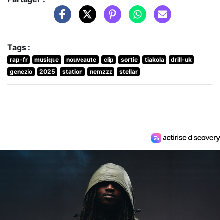
Tags :
rap-fr
musique
nouveaute
clip
sortie
tiakola
drill-uk
genezio
2025
station
nemzzz
stellar