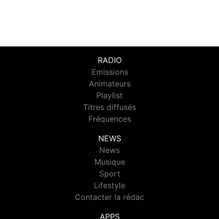
RADIO
Emissions
Animateurs
Playlist
Titres diffusés
Fréquences
NEWS
News
Musique
Sport
Lifestyle
Contacter la rédac
APPS