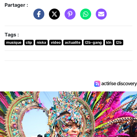
Partager :
Tags :
musique
clip
niska
video
actualite
l2b-gang
kln
l2b