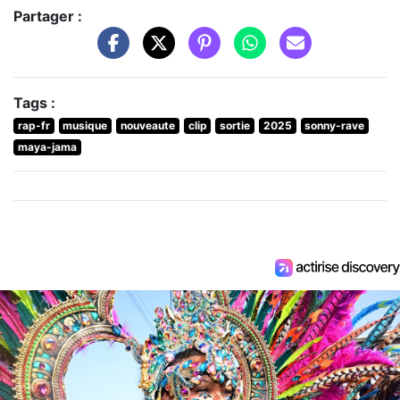
Partager :
Tags :
rap-fr
musique
nouveaute
clip
sortie
2025
sonny-rave
maya-jama