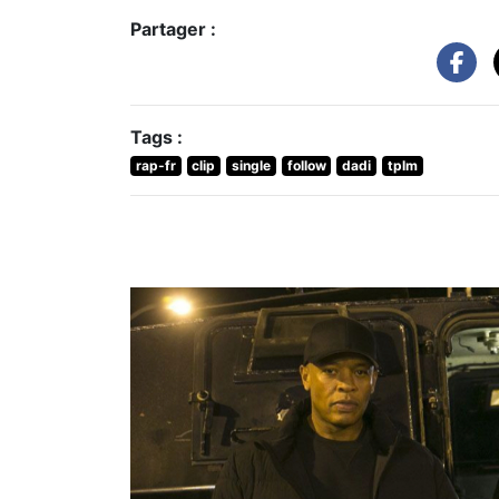
Partager :
Tags :
rap-fr
clip
single
follow
dadi
tplm