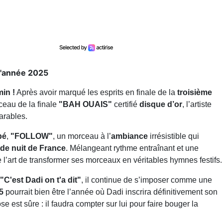
l'année 2025
in !
Après avoir marqué les esprits en finale de la
troisième
ceau de la finale
"BAH OUAIS"
certifié
disque d’or
, l’artiste
arables.
pé
,
"FOLLOW"
, un morceau à l’
ambiance
irrésistible qui
 de nuit de France
. Mélangeant rythme entraînant et une
 l’art de transformer ses morceaux en véritables hymnes festifs.
"C'est Dadi on t'a dit"
, il continue de s’imposer comme une
5
pourrait bien être l’année où Dadi inscrira définitivement son
 est sûre : il faudra compter sur lui pour faire bouger la