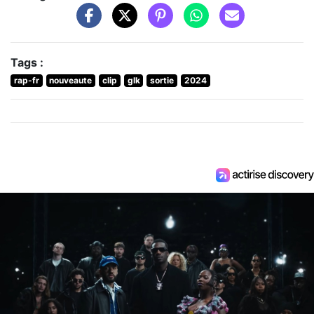
Tags :
rap-fr
nouveaute
clip
glk
sortie
2024