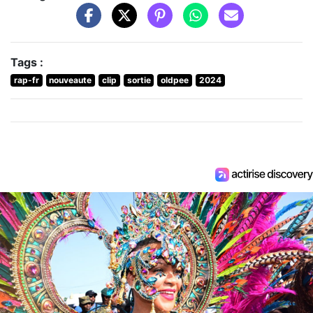
Tags :
rap-fr
nouveaute
clip
sortie
oldpee
2024