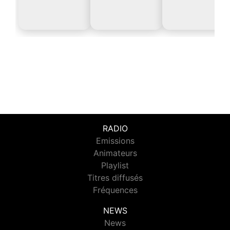
RADIO
Emissions
Animateurs
Playlist
Titres diffusés
Fréquences
NEWS
News