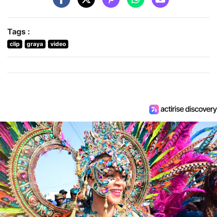
Tags :
clip
graya
video