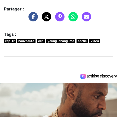
Partager :
Tags :
rap-fr
nouveaute
clip
young-chang-mc
sortie
2024