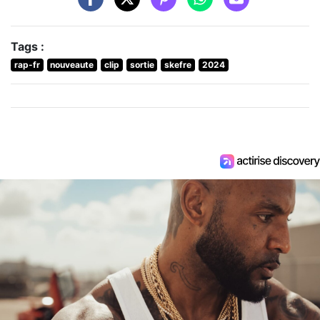
Tags :
rap-fr
nouveaute
clip
sortie
skefre
2024