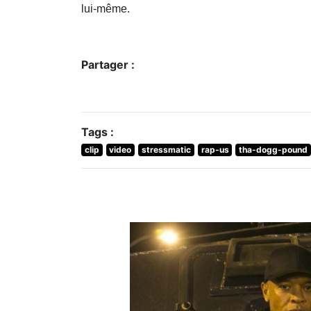
lui-même.
Partager :
Tags :
clip
video
stressmatic
rap-us
tha-dogg-pound