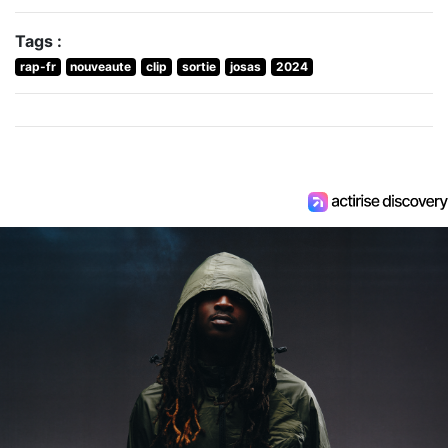
Tags :
rap-fr
nouveaute
clip
sortie
josas
2024