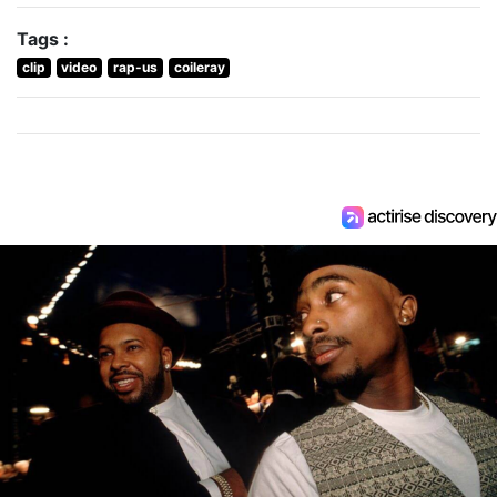
Tags :
clip
video
rap-us
coileray