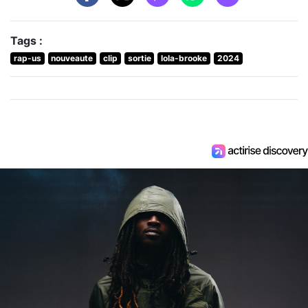
Tags :
rap-us
nouveaute
clip
sortie
lola-brooke
2024