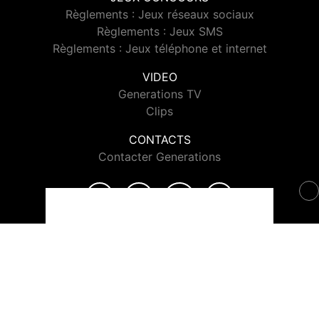
Règlements : Jeux réseaux sociaux
Règlements : Jeux SMS
Règlements : Jeux téléphone et internet
VIDEO
Generations TV
Clips
CONTACTS
Contacter Generations
© 2026 Generations Tous droits réservés.
Signaler un contenu
-
Mentions légales
-
Politique de cookies
-
Contact