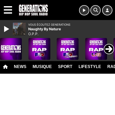
MENU
VOUS ÉCOUTEZ GENERATIONS
Naughty By Nature
O.P.P.
NEWS
MUSIQUE
SPORT
LIFESTYLE
RAD