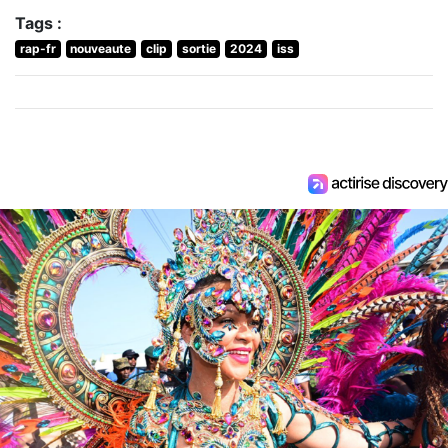
Tags :
rap-fr
nouveaute
clip
sortie
2024
iss