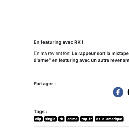
En featuring avec RK !
Enima revient fort.
Le rappeur sort la mixtape
d'arme" en featuring avec un autre revenan
Partager :
Tags :
clip
single
rk
enima
rap-fr
dz-d-amerique