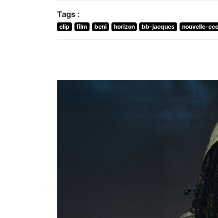
Tags :
clip
film
beni
horizon
bb-jacques
nouvelle-eco