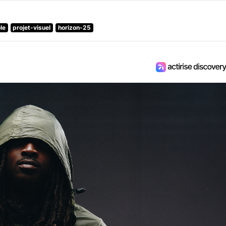
le
projet-visuel
horizon-25