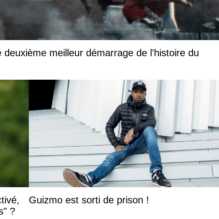
 deuxième meilleur démarrage de l'histoire du
tivé,
Guizmo est sorti de prison !
s" ?