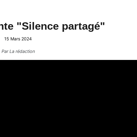
nte "Silence partagé"
15 Mars 2024
Par
La rédaction