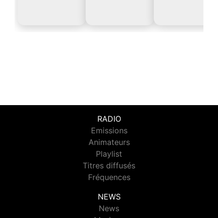
RADIO
Emissions
Animateurs
Playlist
Titres diffusés
Fréquences
NEWS
News