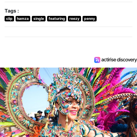
Tags :
clip
hamza
single
featuring
reezy
penny