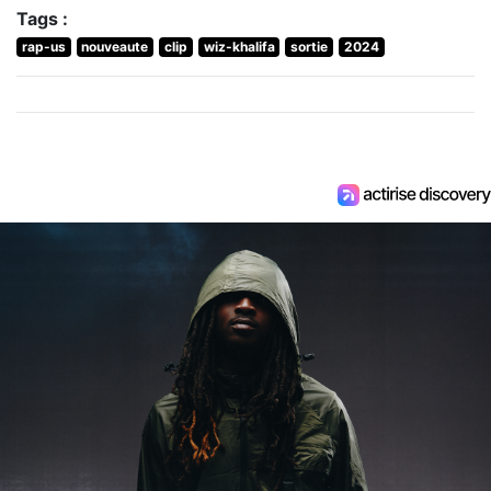
Tags :
rap-us
nouveaute
clip
wiz-khalifa
sortie
2024