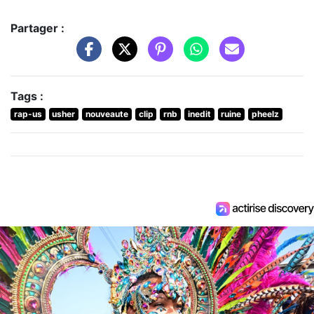
Partager :
Tags :
rap-us
usher
nouveaute
clip
rnb
inedit
ruine
pheelz