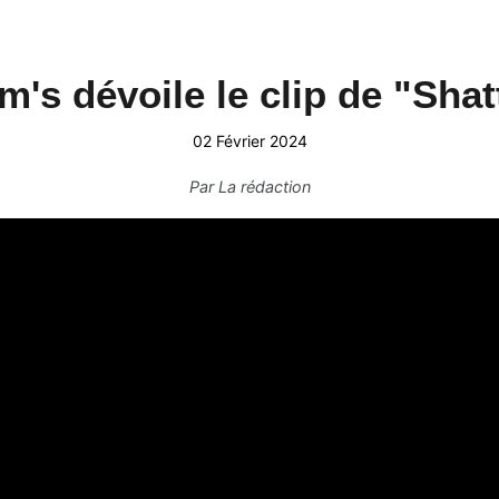
im's dévoile le clip de "Shat
02 Février 2024
Par
La rédaction