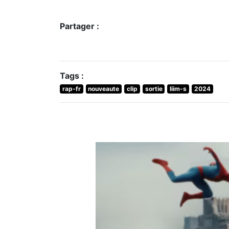
Partager :
Tags :
rap-fr
nouveaute
clip
sortie
liim-s
2024